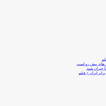
لم
لش‌های پیش رو است
ا جبران شود
رابر ایران + فیلم