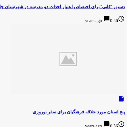
دستور ˝فانی˝ برای اختصاص اعتبار احداث دو مدرسه در شهرستان چا
chat_bubble
access_time
0
56 years ago
description
پنج استان مورد علاقه فرهنگیان برای سفر نوروزی
chat_bubble
access_time
0
56 years ago