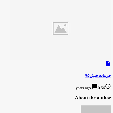
description
جزییات فیش۹۵
chat_bubble
access_time
0
56 years ago
About the author