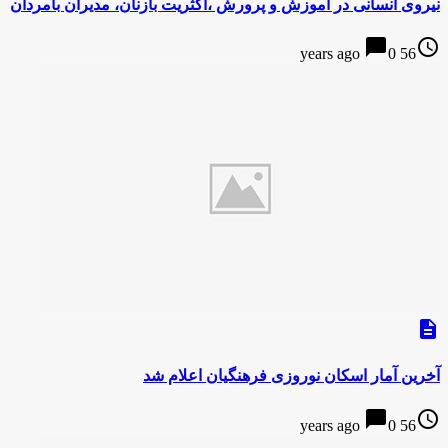
نیروی انسانی در آموزش و پرورش ،اکثریت بازنان، مدیران بامردان
chat_bubble
access_time
0
56 years ago
description
آخرین آمار اسکان نوروزی فرهنگیان اعلام شد
chat_bubble
access_time
0
56 years ago