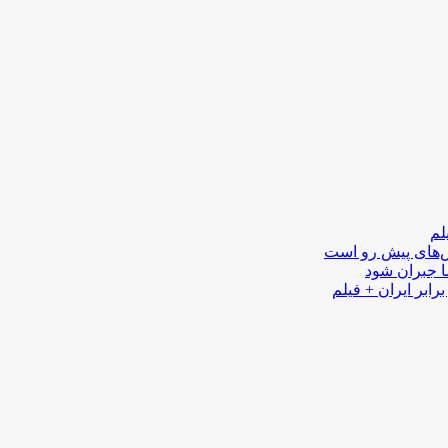
لم
لش‌های پیش رو است
ا جبران شود
رابر ایران + فیلم