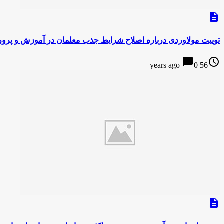
description
توییت مولاوردی درباره اصلاح شرایط جذب معلمان در آموزش و پر
chat_bubble
access_time
0
56 years ago
description