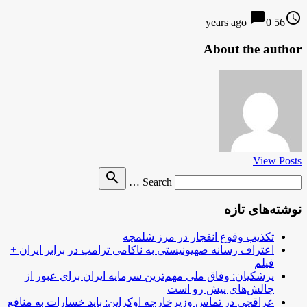
chat_bubble
access_time
0
56 years ago
About the author
View Posts
Search
search
Search …
for
نوشته‌های تازه
تکذیب وقوع انفجار در مرز شلمچه
اعتراف رسانه صهیونیستی به ناکامی ترامپ در برابر ایران +
فیلم
پزشکیان: وفاق ملی مهم‌ترین سرمایه ایران برای عبور از
چالش‌های پیش رو است
عراقچی در تماس وزیرخارجه اوکراین: باید خسارات به منافع