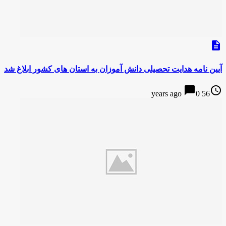
description
آیین نامه هدایت تحصیلی دانش آموزان به استان های كشور ابلاغ شد
chat_bubble
access_time
0
56 years ago