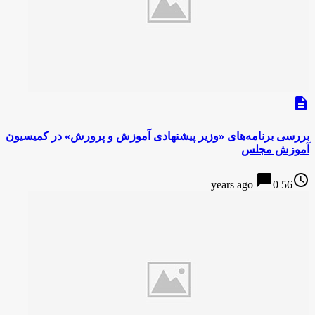
description
بررسی برنامه‌های «وزیر پیشنهادی آموزش و پرورش» در کمیسیون
آموزش مجلس
chat_bubble
access_time
0
56 years ago