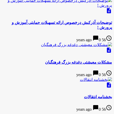
description
توضیحات آذرکیش درخصوص ارائه تسهیلات حمایتی آموزش و
پرورش !
chat_bubble
access_time
0
56 years ago
description
مشکلات معیشتی دغدغه‌ بزرگ فرهنگیان
chat_bubble
access_time
0
56 years ago
description
بخشنامه انتقالات
chat_bubble
access_time
0
56 years ago