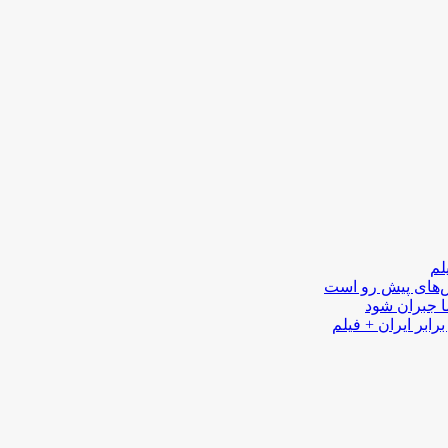
لم
لش‌های پیش رو است
ا جبران شود
رابر ایران + فیلم