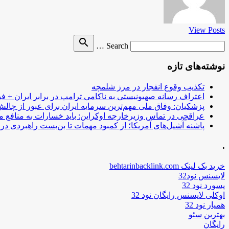
View Posts
Search
search
Search …
for
نوشته‌های تازه
تکذیب وقوع انفجار در مرز شلمچه
اعتراف رسانه صهیونیستی به ناکامی ترامپ در برابر ایران + فی
پزشکیان: وفاق ملی مهم‌ترین سرمایه ایران برای عبور از چا
عراقچی در تماس وزیرخارجه اوکراین: باید خسارات به منافع م
پاشنه آشیل‌های آمریکا؛ از کمبود مهمات تا بن‌بست راهبردی در ب
.
خرید بک لینک behtarinbacklink.com
لایسنس نود32
پسورد نود 32
اوکلی لایسنس رایگان نود 32
همیار نود 32
بهترین سئو
رایگان