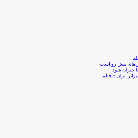
لم
لش‌های پیش رو است
ا جبران شود
رابر ایران + فیلم