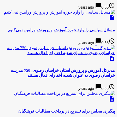
chat_bubble
access_time
0
56 years ago
description
مسائل سیاسی را وارد حوزه آموزش و پرورش ورامین نمی‌کنیم
chat_bubble
access_time
0
56 years ago
description
مدیرکل آموزش و پرورش استان خراسان رضوی: 750 مدرسه
خراسان رضوی به عنوان شعبه اخذ رای فعال هستند
chat_bubble
access_time
0
56 years ago
description
پیگیری مجلس برای تسریع در پرداخت مطالبات فرهنگیان