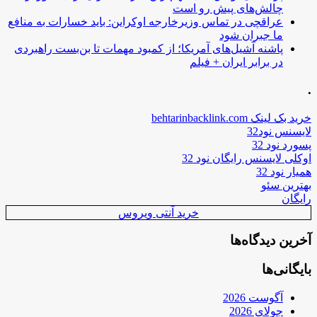
چالش‌های پیش رو است
عراقچی در تماس وزیرخارجه اوکراین: باید خسارات به منافع
ما جبران شود
پاشنه آشیل‌های آمریکا؛ از کمبود مهمات تا بن‌بست راهبردی
در برابر ایران + فیلم
.
خرید بک لینک behtarinbacklink.com
لایسنس نود32
پسورد نود 32
اوکلی لایسنس رایگان نود 32
همیار نود 32
بهترین سئو
رایگان
خرید آنتی ویروس
آخرین دیدگاه‌ها
بایگانی‌ها
آگوست 2026
جولای 2026