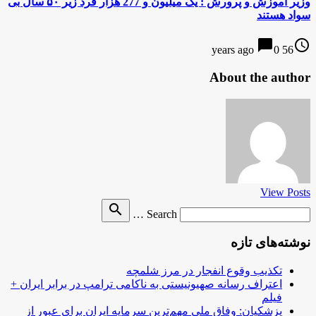
وزیر آموزش و پرورش : یک میلیون و 277 هزار فرد زیر ۵۰ سال بی
سواد هستند
chat_bubble
access_time
0
56 years ago
About the author
View Posts
Search
search
Search …
for
نوشته‌های تازه
تکذیب وقوع انفجار در مرز شلمچه
اعتراف رسانه صهیونیستی به ناکامی ترامپ در برابر ایران +
فیلم
پزشکیان: وفاق ملی مهم‌ترین سرمایه ایران برای عبور از