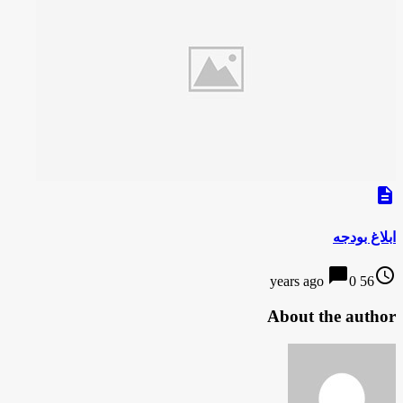
description
ابلاغ بودجه
chat_bubble
access_time
0
56 years ago
About the author