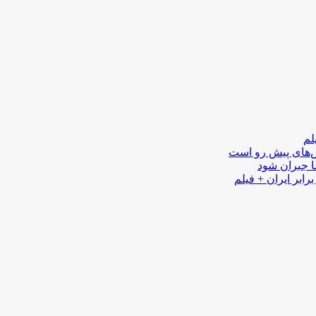
لم
لش‌های پیش رو است
ا جبران شود
رابر ایران + فیلم