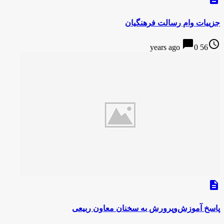
جزییات وام رسالت فرهنگیان
chat_bubble
access_time
0
56 years ago
description
پاسخ آموزش‌وپرورش به سخنان معاون ربیعی