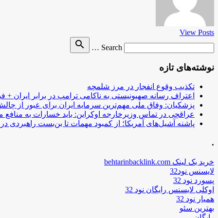
View Posts
Search
search
Search …
for
نوشته‌های تازه
تکذیب وقوع انفجار در مرز شلمچه
اعتراف رسانه صهیونیستی به ناکامی ترامپ در برابر ایران + فی
پزشکیان: وفاق ملی مهم‌ترین سرمایه ایران برای عبور از چا
عراقچی در تماس وزیرخارجه اوکراین: باید خسارات به منافع م
پاشنه آشیل‌های آمریکا؛ از کمبود مهمات تا بن‌بست راهبردی در ب
.
خرید بک لینک behtarinbacklink.com
لایسنس نود32
پسورد نود 32
اوکلی لایسنس رایگان نود 32
همیار نود 32
بهترین سئو
رایگان