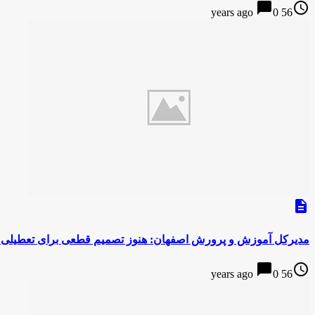
chat_bubble
access_time
0
56 years ago
description
مدیرکل آموزش و پرورش اصفهان: هنوز تصمیم قطعی برای تعطیلی
chat_bubble
access_time
0
56 years ago