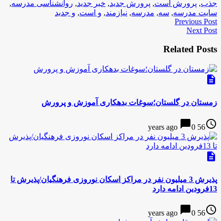
جذب
,
پرورش است
,
پرورش جدید
,
خبر جدید
,
روانشناسی مدرسه
,
سایت مدرسه
,
سه
,
مدرسه
,
نیازمند
,
و است
,
و جدید
Previous Post
Next Post
Related Posts
description
زمستان در گلستان؛سوغات بدهکاری آموزش و پرورش
chat_bubble
access_time
0
56 years ago
description
پذیرش 3 میلیون نفر در مراکز اسکان نوروزی فرهنگیان/پذیرش تا
13فرودین ادامه دارد
chat_bubble
access_time
0
56 years ago