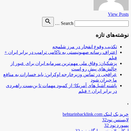
View Posts
Search
search
Search …
for
نوشته‌های تازه
تکذیب وقوع انفجار در مرز شلمچه
اعتراف رسانه صهیونیستی به ناکامی ترامپ در برابر ایران +
فیلم
پزشکیان: وفاق ملی مهم‌ترین سرمایه ایران برای عبور از
چالش‌های پیش رو است
عراقچی در تماس وزیرخارجه اوکراین: باید خسارات به منافع
ما جبران شود
پاشنه آشیل‌های آمریکا؛ از کمبود مهمات تا بن‌بست راهبردی
در برابر ایران + فیلم
.
خرید بک لینک behtarinbacklink.com
لایسنس نود32
پسورد نود 32
اوکلی لایسنس رایگان نود 32