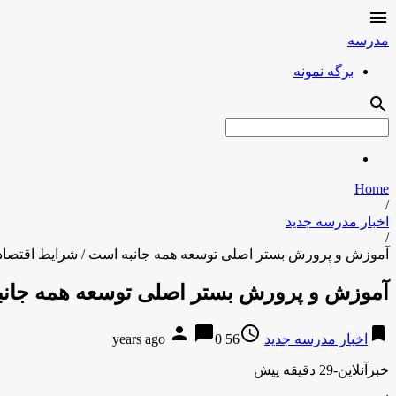

مدرسه
برگه نمونه
search
Home
/
اخبار مدرسه جدید
/
آموزش و پرورش بستر اصلی توسعه همه جانبه است / شرایط اقتصادی در سال 95 حتما بهب
آموزش و پرورش بستر اصلی توسعه همه جانبه است / شرایط 
person
chat_bubble
access_time
bookmark
اخبار مدرسه جدید
56 years ago
0
خبرآنلاین-29 دقیقه پیش