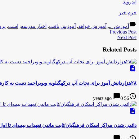
اندروید
خرم خبر
label
آموزش ...
,
آموزش خواهد
,
آموزش یافت
,
اخبار مدرسه
,
است
,
پرو
Previous Post
Next Post
Related Posts
description
۲۸هزاردانش آموز برای نجات آب درکهگیلویه وبویراحمد دست به کارشدند
chat_bubble
access_time
0
56 years ago
description
دائمی شدن مراکز اسکان فرهنگیان/ثابت ماندن تعهدات بیمه‌ای تا اول
chat_bubble
access_time