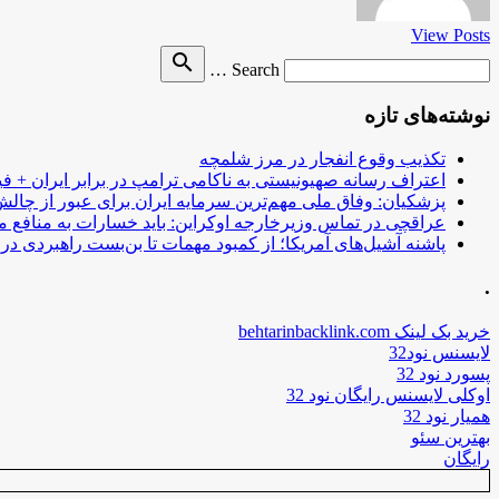
View Posts
Search
search
Search …
for
نوشته‌های تازه
تکذیب وقوع انفجار در مرز شلمچه
اعتراف رسانه صهیونیستی به ناکامی ترامپ در برابر ایران + فی
پزشکیان: وفاق ملی مهم‌ترین سرمایه ایران برای عبور از چا
عراقچی در تماس وزیرخارجه اوکراین: باید خسارات به منافع م
پاشنه آشیل‌های آمریکا؛ از کمبود مهمات تا بن‌بست راهبردی در ب
.
خرید بک لینک behtarinbacklink.com
لایسنس نود32
پسورد نود 32
اوکلی لایسنس رایگان نود 32
همیار نود 32
بهترین سئو
رایگان