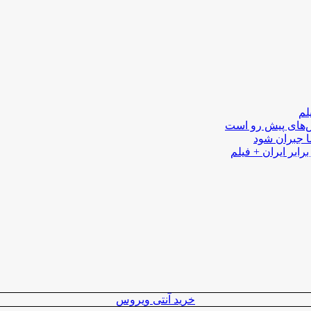
لم
لش‌های پیش رو است
ا جبران شود
رابر ایران + فیلم
خرید آنتی ویروس