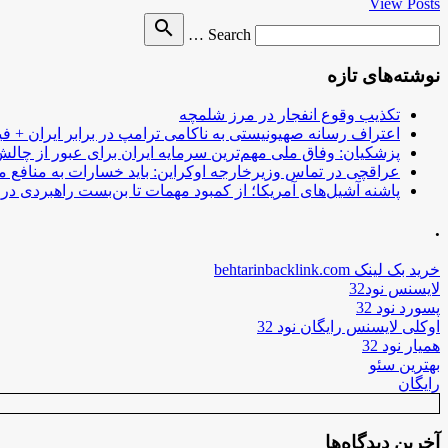
View Posts
Search
search
Search …
for
نوشته‌های تازه
تکذیب وقوع انفجار در مرز شلمچه
اعتراف رسانه صهیونیستی به ناکامی ترامپ در برابر ایران + فی
پزشکیان: وفاق ملی مهم‌ترین سرمایه ایران برای عبور از چا
عراقچی در تماس وزیرخارجه اوکراین: باید خسارات به منافع م
پاشنه آشیل‌های آمریکا؛ از کمبود مهمات تا بن‌بست راهبردی در ب
.
خرید بک لینک behtarinbacklink.com
لایسنس نود32
پسورد نود 32
اوکلی لایسنس رایگان نود 32
همیار نود 32
بهترین سئو
رایگان
آخرین دیدگاه‌ها