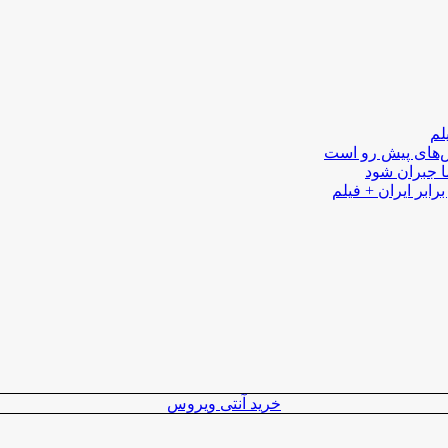
لم
لش‌های پیش رو است
ا جبران شود
رابر ایران + فیلم
خرید آنتی ویروس