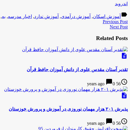
اندروید
label
آموزش اسکان
,
آموزش درآمدی
,
آموزش ندارد
,
اخبار مدرسه
,
به
,
Previous Post
Next Post
Related Posts
description
تقدیر آستان مقدس علوی از دانش آموزان حافظ قرآن
chat_bubble
access_time
0
56 years ago
description
پذیرش ۲۰۱ هزار مهمان نوروزی در آموزش و پرورش خوزستان
chat_bubble
access_time
0
56 years ago