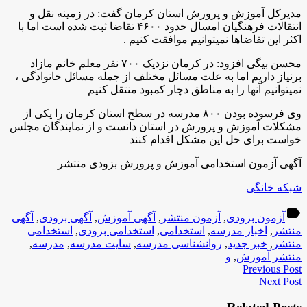
مدیرکل آموزش و پرورش استان کرمان گفت: در زمینه نقل و
انتقالات فرهنگیان امسال حدود ۴۶۰۰ تقاضا ثبت شده است اما با
اکثر این تقاضاها نمیتوانیم موافقت کنیم .
محسن بیگی افزود: در کرمان نزدیک ۷۰۰ نفر معلم خانم مازاد
برنیاز داریم اما به علت مسائل مختلف از جمله مسائل خانوادگی ،
نمیتوانیم آنها را به مناطق دچار کمبود منتقل کنیم
وی فرسوده بودن ۸۰۰ مدرسه در سطح استان کرمان را یکی از
مشکلات آموزش و پرورش در استان دانست و از نمایندگان مجلس
خواست برای حل این مشکل اقدام کنند
آگهی آزمون استخدامی آموزش و پرورش بزودی منتشر
شبکه خانگی
label
آزمون بزودی
,
آزمون منتشر
,
آگهی آموزش
,
آگهی بزودی
,
آگهی
منتشر
,
اخبار مدرسه
,
استخدامی
,
استخدامی بزودی
,
استخدامی
منتشر
,
خبر جدید
,
روانشناسی مدرسه
,
سایت مدرسه
,
مدرسه
,
منتشر آموزش
,
و
Previous Post
Next Post