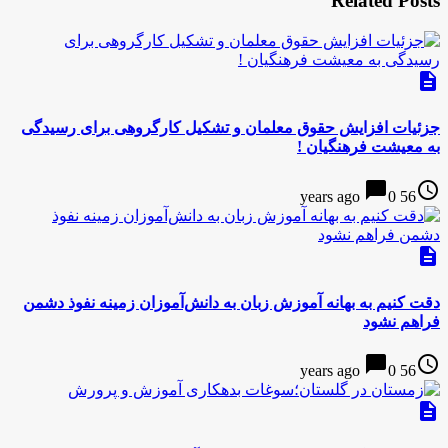
Related Posts
description
جزئیات افزایش حقوق معلمان و تشکیل کارگروهی برای رسیدگی
به معیشت فرهنگیان !
chat_bubble
access_time
0
56 years ago
description
دقت کنیم به بهانه آموزش زبان به دانش‌آموزان زمینه نفوذ دشمن
فراهم نشود
chat_bubble
access_time
0
56 years ago
description