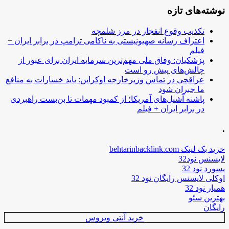
نوشته‌های تازه
تکذیب وقوع انفجار در مرز شلمچه
اعتراف رسانه صهیونیستی به ناکامی ترامپ در برابر ایران +
فیلم
پزشکیان: وفاق ملی مهم‌ترین سرمایه ایران برای عبور از
چالش‌های پیش رو است
عراقچی در تماس وزیرخارجه اوکراین: باید خسارات به منافع
ما جبران شود
پاشنه آشیل‌های آمریکا؛ از کمبود مهمات تا بن‌بست راهبردی
در برابر ایران + فیلم
.
خرید بک لینک behtarinbacklink.com
لایسنس نود32
پسورد نود 32
اوکلی لایسنس رایگان نود 32
همیار نود 32
بهترین سئو
رایگان
خرید آنتی ویروس