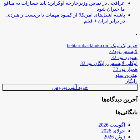
عراقچی در تماس وزیرخارجه اوکراین: باید خسارات به منافع
ما جبران شود
پاشنه آشیل‌های آمریکا؛ از کمبود مهمات تا بن‌بست راهبردی
در برابر ایران + فیلم
.
خرید بک لینک behtarinbacklink.com
لایسنس نود32
پسورد نود 32
اوکلی لایسنس رایگان نود 32
همیار نود 32
بهترین سئو
رایگان
خرید آنتی ویروس
آخرین دیدگاه‌ها
بایگانی‌ها
آگوست 2026
جولای 2026
ژوئن 2026