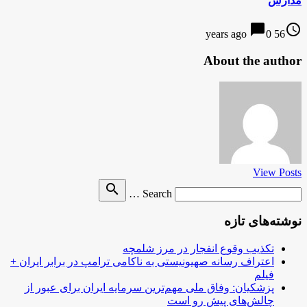
مدارس
chat_bubble
access_time
0
56 years ago
About the author
View Posts
Search
search
Search …
for
نوشته‌های تازه
تکذیب وقوع انفجار در مرز شلمچه
اعتراف رسانه صهیونیستی به ناکامی ترامپ در برابر ایران +
فیلم
پزشکیان: وفاق ملی مهم‌ترین سرمایه ایران برای عبور از
چالش‌های پیش رو است