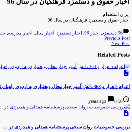
اخبار حقوق و دستمزد فرهنگیان در سال 96
ایران استخدام
اخبار حقوق و دستمزد فرهنگیان در سال 96
label
96 دستمزد
,
اخبار 96
,
اخبار دستمزد
,
اخبار سال
,
اخبار مدرسه
,
حقوق
Previous Post
Next Post
Related Posts
description
اعزام 5 هزار و 363 دانش آموز چهارمحال وبختیاری به اردوی راهیان نور
chat_bubble
access_time
0
56 years ago
description
بررسی خصوصیات روان سنجی پرسشنامه همدلی و همدردی در …