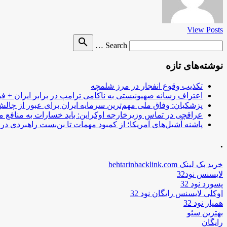
View Posts
Search
search
Search …
for
نوشته‌های تازه
تکذیب وقوع انفجار در مرز شلمچه
اعتراف رسانه صهیونیستی به ناکامی ترامپ در برابر ایران + فی
پزشکیان: وفاق ملی مهم‌ترین سرمایه ایران برای عبور از چا
عراقچی در تماس وزیرخارجه اوکراین: باید خسارات به منافع م
پاشنه آشیل‌های آمریکا؛ از کمبود مهمات تا بن‌بست راهبردی در ب
.
خرید بک لینک behtarinbacklink.com
لایسنس نود32
پسورد نود 32
اوکلی لایسنس رایگان نود 32
همیار نود 32
بهترین سئو
رایگان