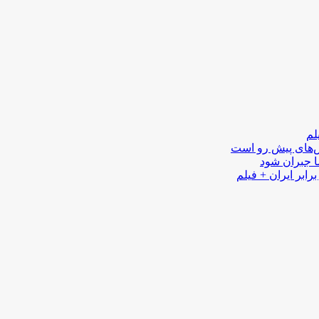
لم
لش‌های پیش رو است
ا جبران شود
رابر ایران + فیلم