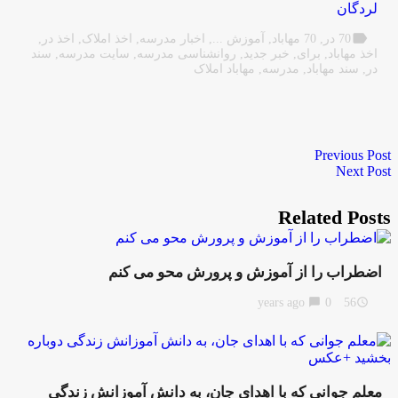
لردگان
label
70 در
,
70 مهاباد
,
آموزش ...
,
اخبار مدرسه
,
اخذ املاک
,
اخذ در
,
اخذ مهاباد
,
برای
,
خبر جدید
,
روانشناسی مدرسه
,
سایت مدرسه
,
سند
در
,
سند مهاباد
,
مدرسه
,
مهاباد املاک
Previous Post
Next Post
Related Posts
اضطراب را از آموزش و پرورش محو می کنم
chat_bubble
0
56 years ago
access_time
معلم جوانی که با اهدای جان، به دانش آموزانش زندگی