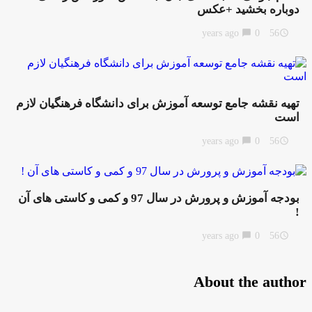
دوباره بخشید +عکس
chat_bubble
0
56 years ago
access_time
تهیه نقشه جامع توسعه آموزش برای دانشگاه فرهنگیان لازم
است
chat_bubble
0
56 years ago
access_time
بودجه آموزش و پرورش در سال 97 و کمی و کاستی های آن
!
chat_bubble
0
56 years ago
access_time
About the author