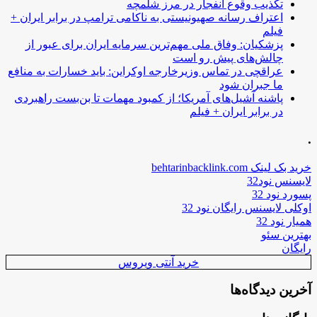
تکذیب وقوع انفجار در مرز شلمچه
اعتراف رسانه صهیونیستی به ناکامی ترامپ در برابر ایران +
فیلم
پزشکیان: وفاق ملی مهم‌ترین سرمایه ایران برای عبور از
چالش‌های پیش رو است
عراقچی در تماس وزیرخارجه اوکراین: باید خسارات به منافع
ما جبران شود
پاشنه آشیل‌های آمریکا؛ از کمبود مهمات تا بن‌بست راهبردی
در برابر ایران + فیلم
.
خرید بک لینک behtarinbacklink.com
لایسنس نود32
پسورد نود 32
اوکلی لایسنس رایگان نود 32
همیار نود 32
بهترین سئو
رایگان
خرید آنتی ویروس
آخرین دیدگاه‌ها