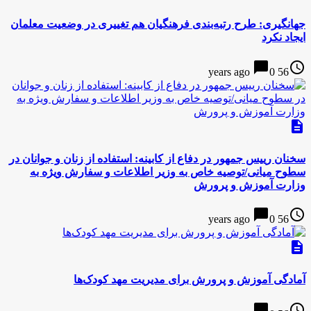
جهانگیری: طرح رتبه‌بندی فرهنگیان هم تغییری در وضعیت معلمان
ایجاد نکرد
chat_bubble
access_time
0
56 years ago
description
سخنان رییس جمهور در دفاع از كابینه: استفاده از زنان و جوانان در
سطوح میانی/توصیه خاص به وزیر اطلاعات و سفارش ویژه به
وزارت آموزش و پرورش
chat_bubble
access_time
0
56 years ago
description
آمادگی آموزش و پرورش برای مدیریت مهد کودک‌ها
chat_bubble
access_time