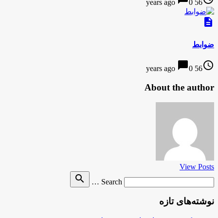
0
56 years ago
description
ضوابط
chat_bubble
access_time
0
56 years ago
About the author
View Posts
Search
search
Search …
for
نوشته‌های تازه