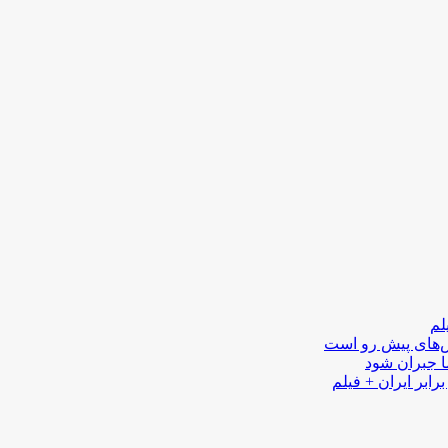
لم
لش‌های پیش رو است
ا جبران شود
رابر ایران + فیلم