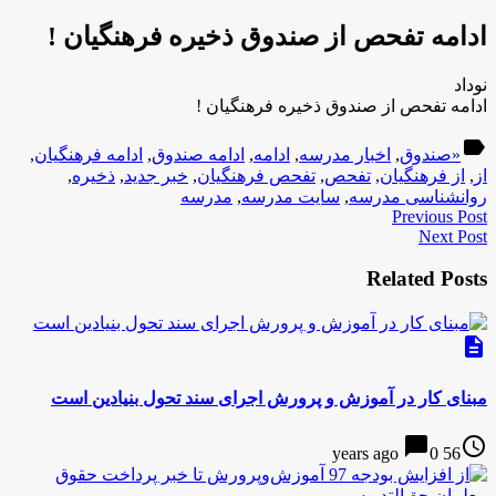
ادامه تفحص از صندوق ذخیره فرهنگیان !
نوداد
ادامه تفحص از صندوق ذخیره فرهنگیان !
label
«صندوق
,
اخبار مدرسه
,
ادامه
,
ادامه صندوق
,
ادامه فرهنگیان
,
از
,
از فرهنگیان
,
تفحص
,
تفحص فرهنگیان
,
خبر جدید
,
ذخیره
,
روانشناسی مدرسه
,
سایت مدرسه
,
مدرسه
Previous Post
Next Post
Related Posts
description
مبنای كار در آموزش و پرورش اجرای سند تحول بنیادین است
chat_bubble
access_time
0
56 years ago