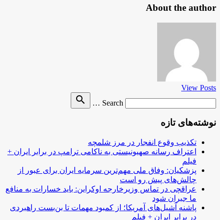
About the author
View Posts
Search
search
Search …
for
نوشته‌های تازه
تکذیب وقوع انفجار در مرز شلمچه
اعتراف رسانه صهیونیستی به ناکامی ترامپ در برابر ایران +
فیلم
پزشکیان: وفاق ملی مهم‌ترین سرمایه ایران برای عبور از
چالش‌های پیش رو است
عراقچی در تماس وزیرخارجه اوکراین: باید خسارات به منافع
ما جبران شود
پاشنه آشیل‌های آمریکا؛ از کمبود مهمات تا بن‌بست راهبردی
در برابر ایران + فیلم