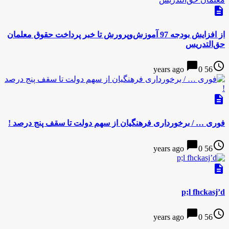
description
از افزایش بودجه 97 آموزش‌وپرورش تا خبر پرداخت حقوق معلمان
حق‌التدریس
chat_bubble
access_time
0
56 years ago
description
فوری … / برخورداری فرهنگیان از سهم دولت تا سقف پنج درصد !
chat_bubble
access_time
0
56 years ago
description
p;l fhckasj’d
chat_bubble
access_time
0
56 years ago