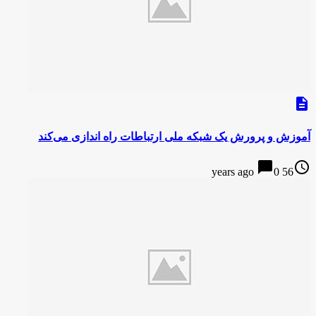
description
آموزش و پرورش یک شبکه ملی ارتباطات راه اندازی می‌کند
chat_bubble
access_time
0
56 years ago