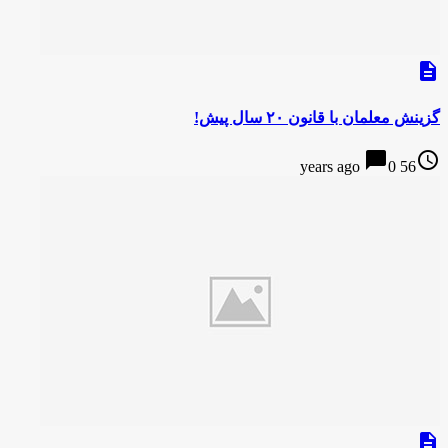
description
گزینش معلمان با قانون ۲۰ سال پیش!
chat_bubble
access_time
0
56 years ago
description