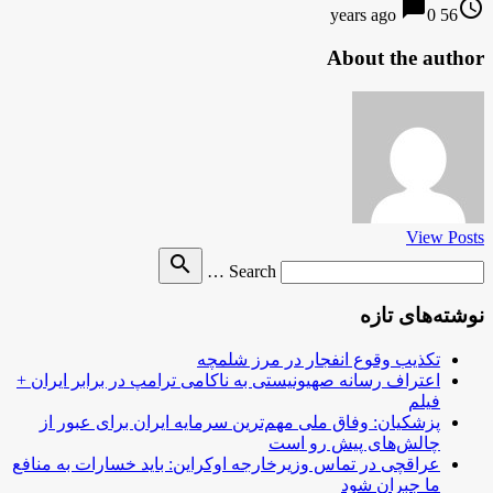
chat_bubble
access_time
0
56 years ago
About the author
View Posts
Search
search
Search …
for
نوشته‌های تازه
تکذیب وقوع انفجار در مرز شلمچه
اعتراف رسانه صهیونیستی به ناکامی ترامپ در برابر ایران +
فیلم
پزشکیان: وفاق ملی مهم‌ترین سرمایه ایران برای عبور از
چالش‌های پیش رو است
عراقچی در تماس وزیرخارجه اوکراین: باید خسارات به منافع
ما جبران شود