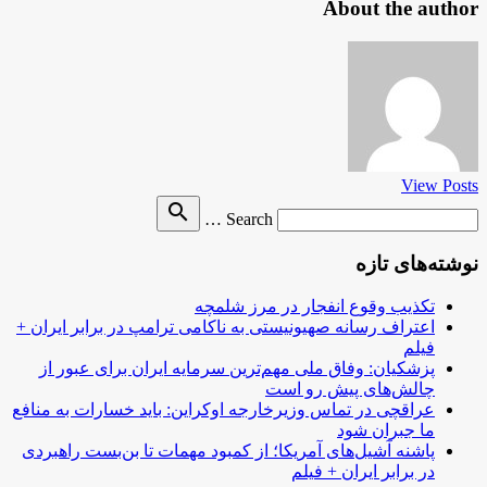
About the author
View Posts
Search
search
Search …
for
نوشته‌های تازه
تکذیب وقوع انفجار در مرز شلمچه
اعتراف رسانه صهیونیستی به ناکامی ترامپ در برابر ایران +
فیلم
پزشکیان: وفاق ملی مهم‌ترین سرمایه ایران برای عبور از
چالش‌های پیش رو است
عراقچی در تماس وزیرخارجه اوکراین: باید خسارات به منافع
ما جبران شود
پاشنه آشیل‌های آمریکا؛ از کمبود مهمات تا بن‌بست راهبردی
در برابر ایران + فیلم