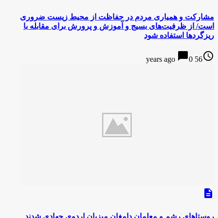
مشارکت و همیاری مردم در حفاظت از محیط زیست ضروری
است/ از ظرفیت‌های بسیج و آموزش و پرورش برای مقابله با
ریزگردها استفاده شود
chat_bubble
access_time
0
56 years ago
description
روستاهای رشم و معلمان دامغان میزبان اردوی جهادی شدند