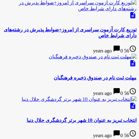
description
توزیع کارت آزمون سراسری از امروز+ضوابط پذیرش در رشته‌های
دارای شرایط خاص
chat_bubble
access_time
0
56 years ago
description
مهلت ثبت نام در صندوق ذخیره فرهنگیان
chat_bubble
access_time
0
56 years ago
description
انتخاب تبریز به عنوان 10 شهر برتر گردشگری حلال دنیا
chat_bubble
access_time
0
56 years ago