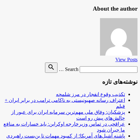
About the author
View Posts
Search
search
Search …
for
نوشته‌های تازه
تکذیب وقوع انفجار در مرز شلمچه
اعتراف رسانه صهیونیستی به ناکامی ترامپ در برابر ایران +
فیلم
پزشکیان: وفاق ملی مهم‌ترین سرمایه ایران برای عبور از
چالش‌های پیش رو است
عراقچی در تماس وزیرخارجه اوکراین: باید خسارات به منافع
ما جبران شود
پاشنه آشیل‌های آمریکا؛ از کمبود مهمات تا بن‌بست راهبردی