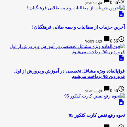
chat_bubble
access_time
0
56 years ago
description
آخرین جزییات از مطالبات و بیمه طلایی فرهنگیان !
chat_bubble
access_time
0
56 years ago
description
فوق‌العاده ویژه مشاغل تخصصی در آموزش و پرورش از اول
فروردین ۹۵ پرداخت می‌شود
chat_bubble
access_time
0
56 years ago
description
نحوه رفع نقص کارت کنکور 95