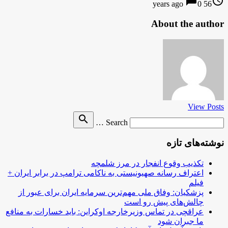
chat_bubble
access_time
0
56 years ago
About the author
View Posts
Search
search
Search …
for
نوشته‌های تازه
تکذیب وقوع انفجار در مرز شلمچه
اعتراف رسانه صهیونیستی به ناکامی ترامپ در برابر ایران +
فیلم
پزشکیان: وفاق ملی مهم‌ترین سرمایه ایران برای عبور از
چالش‌های پیش رو است
عراقچی در تماس وزیرخارجه اوکراین: باید خسارات به منافع
ما جبران شود