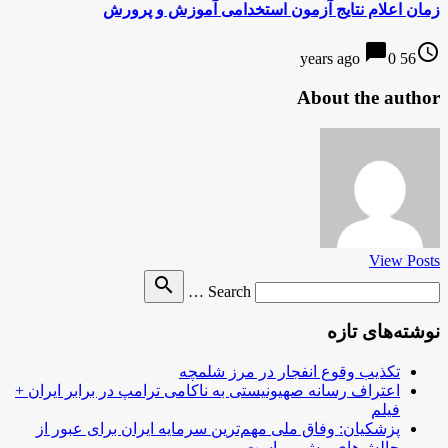
زمان اعلام نتایج آزمون استخدامی آموزش و پرورش
chat_bubble
access_time
0
56 years ago
About the author
View Posts
Search
search
Search …
for
نوشته‌های تازه
تکذیب وقوع انفجار در مرز شلمچه
اعتراف رسانه صهیونیستی به ناکامی ترامپ در برابر ایران +
فیلم
پزشکیان: وفاق ملی مهم‌ترین سرمایه ایران برای عبور از
چالش‌های پیش رو است