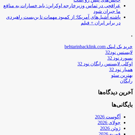
عراقچی در تماس وزیرخارجه اوکراین: باید خسارات به منافع
ما جبران شود
پاشنه آشیل‌های آمریکا؛ از کمبود مهمات تا بن‌بست راهبردی
در برابر ایران + فیلم
.
خرید بک لینک behtarinbacklink.com
لایسنس نود32
پسورد نود 32
اوکلی لایسنس رایگان نود 32
همیار نود 32
بهترین سئو
رایگان
آخرین دیدگاه‌ها
بایگانی‌ها
آگوست 2026
جولای 2026
ژوئن 2026
فوریه 2026