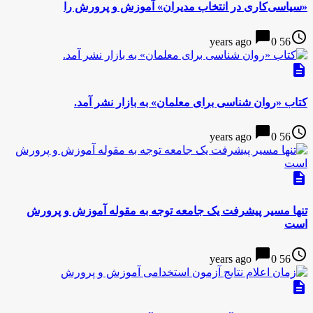
«سیاسی‌کاری در انتخاب مدیران» آموزش و پرورش را
chat_bubble
access_time
0
56 years ago
description
کتاب «روان شناسی برای معلمان» به بازار نشر آمد.
chat_bubble
access_time
0
56 years ago
description
تنها مسیر پیشرفت یک جامعه توجه به مقوله آموزش و پرورش
است
chat_bubble
access_time
0
56 years ago
description