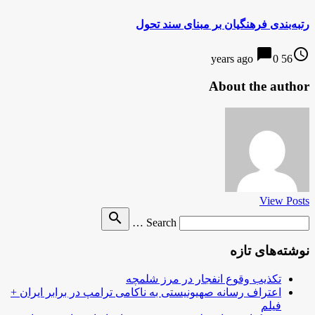
رتبه‌بندی فرهنگیان بر مبنای سند تحول
chat_bubble
access_time
0
56 years ago
About the author
View Posts
Search
search
Search …
for
نوشته‌های تازه
تکذیب وقوع انفجار در مرز شلمچه
اعتراف رسانه صهیونیستی به ناکامی ترامپ در برابر ایران +
فیلم