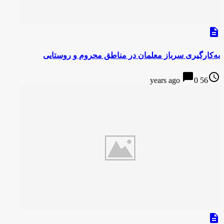
description
به‌کارگیری سرباز معلمان در مناطق محروم و روستایی
chat_bubble
access_time
0
56 years ago
description