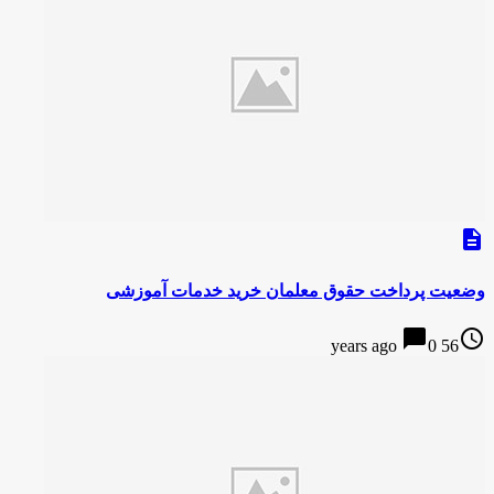
description
وضعیت پرداخت حقوق معلمان خرید خدمات آموزشی
chat_bubble
access_time
0
56 years ago