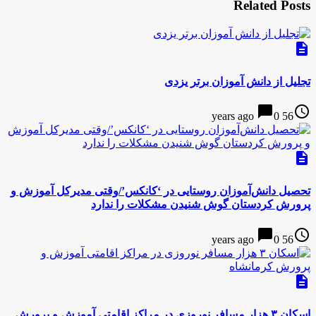
Related Posts
description
تجلیل از دانش آموزان برتر یزدی
chat_bubble
access_time
0
56 years ago
description
تحصیل دانش‌آموزان روستایی در ‘کانکس’/وقتی مدیرکل آموزش و
پرورش کردستان گوش شنیدن مشکلات ‌را ندارد
chat_bubble
access_time
0
56 years ago
description
اسکان ۳ هزار مسافر نوروزی در مراکز اقامتی آموزش و پرورش