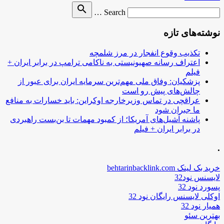
Search
search
Search …
for
نوشته‌های تازه
تکذیب وقوع انفجار در مرز شلمچه
اعتراف رسانه صهیونیستی به ناکامی ترامپ در برابر ایران +
فیلم
پزشکیان: وفاق ملی مهم‌ترین سرمایه ایران برای عبور از
چالش‌های پیش رو است
عراقچی در تماس وزیرخارجه اوکراین: باید خسارات به منافع
ما جبران شود
پاشنه آشیل‌های آمریکا؛ از کمبود مهمات تا بن‌بست راهبردی
در برابر ایران + فیلم
.
خرید بک لینک behtarinbacklink.com
لایسنس نود32
پسورد نود 32
اوکلی لایسنس رایگان نود 32
همیار نود 32
بهترین سئو