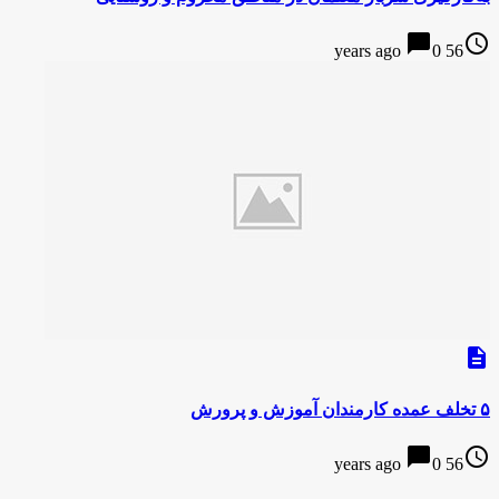
chat_bubble
access_time
0
56 years ago
description
۵ تخلف عمده کارمندان آموزش‌ و پرورش
chat_bubble
access_time
0
56 years ago