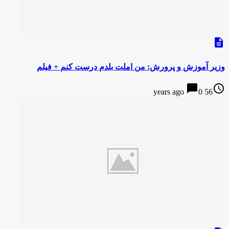
description
وزیر آموزش و پرورش: من املت بلدم درست کنم + فیلم
chat_bubble
access_time
0
56 years ago