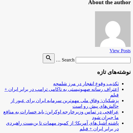
About the author
View Posts
Search
search
Search …
for
نوشته‌های تازه
تکذیب وقوع انفجار در مرز شلمچه
اعتراف رسانه صهیونیستی به ناکامی ترامپ در برابر ایران +
فیلم
پزشکیان: وفاق ملی مهم‌ترین سرمایه ایران برای عبور از
چالش‌های پیش رو است
عراقچی در تماس وزیرخارجه اوکراین: باید خسارات به منافع
ما جبران شود
پاشنه آشیل‌های آمریکا؛ از کمبود مهمات تا بن‌بست راهبردی
در برابر ایران + فیلم