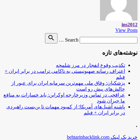
ins2012
View Posts
Search
search
Search …
for
نوشته‌های تازه
تکذیب وقوع انفجار در مرز شلمچه
اعتراف رسانه صهیونیستی به ناکامی ترامپ در برابر ایران +
فیلم
پزشکیان: وفاق ملی مهم‌ترین سرمایه ایران برای عبور از
چالش‌های پیش رو است
عراقچی در تماس وزیرخارجه اوکراین: باید خسارات به منافع
ما جبران شود
پاشنه آشیل‌های آمریکا؛ از کمبود مهمات تا بن‌بست راهبردی
در برابر ایران + فیلم
.
خرید بک لینک behtarinbacklink.com