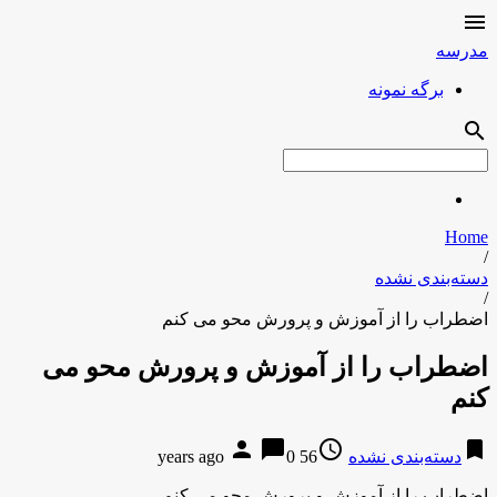

مدرسه
برگه نمونه
search
Home
/
دسته‌بندی نشده
/
اضطراب را از آموزش و پرورش محو می کنم
اضطراب را از آموزش و پرورش محو می
کنم
person
chat_bubble
access_time
bookmark
دسته‌بندی نشده
56 years ago
0
اضطراب را از آموزش و پرورش محو می کنم