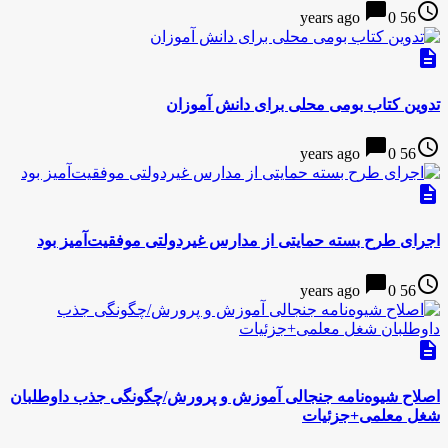
chat_bubble
access_time
0
56 years ago
description
تدوین کتاب بومی محلی برای دانش آموزان
chat_bubble
access_time
0
56 years ago
description
اجرای طرح بسته حمایتی از مدارس غیردولتی موفقیت‌آمیز بود
chat_bubble
access_time
0
56 years ago
description
اصلاح شیوه‌نامه جنجالی آموزش و پرورش/چگونگی جذب داوطلبان
شغل معلمی+جزئیات