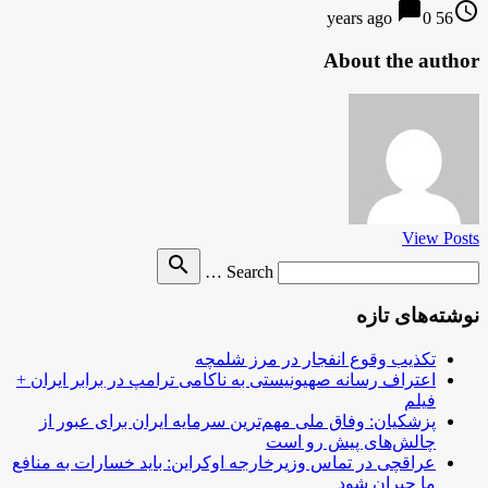
chat_bubble
access_time
0
56 years ago
About the author
View Posts
Search
search
Search …
for
نوشته‌های تازه
تکذیب وقوع انفجار در مرز شلمچه
اعتراف رسانه صهیونیستی به ناکامی ترامپ در برابر ایران +
فیلم
پزشکیان: وفاق ملی مهم‌ترین سرمایه ایران برای عبور از
چالش‌های پیش رو است
عراقچی در تماس وزیرخارجه اوکراین: باید خسارات به منافع
ما جبران شود