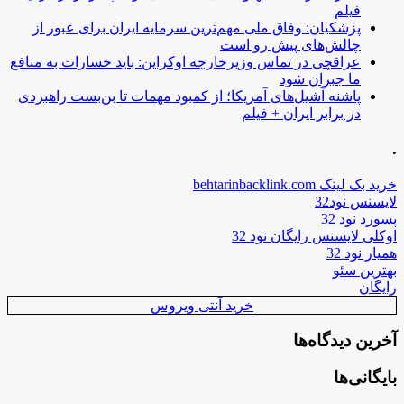
فیلم
پزشکیان: وفاق ملی مهم‌ترین سرمایه ایران برای عبور از
چالش‌های پیش رو است
عراقچی در تماس وزیرخارجه اوکراین: باید خسارات به منافع
ما جبران شود
پاشنه آشیل‌های آمریکا؛ از کمبود مهمات تا بن‌بست راهبردی
در برابر ایران + فیلم
.
خرید بک لینک behtarinbacklink.com
لایسنس نود32
پسورد نود 32
اوکلی لایسنس رایگان نود 32
همیار نود 32
بهترین سئو
رایگان
خرید آنتی ویروس
آخرین دیدگاه‌ها
بایگانی‌ها