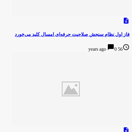
description
فاز اول نظام سنجش صلاحیت حرفه‌ای امسال کلید می‌خورد
chat_bubble
access_time
0
56 years ago
description