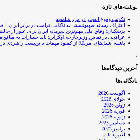
نوشته‌های تازه
تکذیب وقوع انفجار در مرز شلمچه
اعتراف رسانه صهیونیستی به ناکامی ترامپ در برابر ایران + فی
پزشکیان: وفاق ملی مهم‌ترین سرمایه ایران برای عبور از چا
عراقچی در تماس وزیرخارجه اوکراین: باید خسارات به منافع م
پاشنه آشیل‌های آمریکا؛ از کمبود مهمات تا بن‌بست راهبردی در ب
.
آخرین دیدگاه‌ها
بایگانی‌ها
آگوست 2026
جولای 2026
ژوئن 2026
فوریه 2026
ژانویه 2026
دسامبر 2025
نوامبر 2025
اکتبر 2025