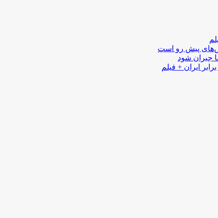
لم
لش‌های پیش رو است
ا جبران شود
رابر ایران + فیلم