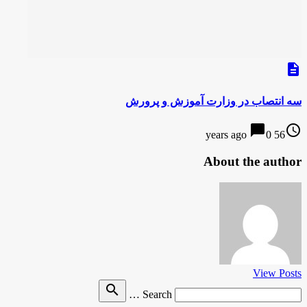
description
سه انتصاب در وزارت آموزش و پرورش
chat_bubble
access_time
0
56 years ago
About the author
View Posts
Search
search
Search …
for