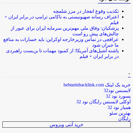
تکذیب وقوع انفجار در مرز شلمچه
اعتراف رسانه صهیونیستی به ناکامی ترامپ در برابر ایران +
فیلم
پزشکیان: وفاق ملی مهم‌ترین سرمایه ایران برای عبور از
چالش‌های پیش رو است
عراقچی در تماس وزیرخارجه اوکراین: باید خسارات به منافع
ما جبران شود
پاشنه آشیل‌های آمریکا؛ از کمبود مهمات تا بن‌بست راهبردی
در برابر ایران + فیلم
.
خرید بک لینک behtarinbacklink.com
لایسنس نود32
پسورد نود 32
اوکلی لایسنس رایگان نود 32
همیار نود 32
بهترین سئو
رایگان
خرید آنتی ویروس