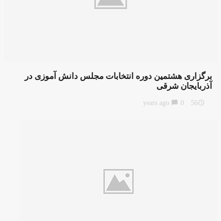
برگزاری هشتمین دوره انتخابات مجلس دانش آموزی در
آذربایجان شرقی
chat_bubble
0
56 years ago
access_time