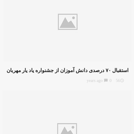
استقبال ۷۰ درصدی دانش آموزان از جشنواره یاد یار مهربان
chat_bubble
0
56 years ago
access_time