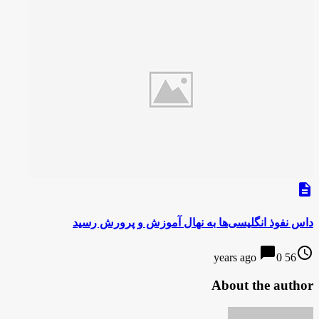
description
داس نفوذ انگلیسی‌ها به نهال آموزش و پرورش رسید
chat_bubble
access_time
0
56 years ago
About the author