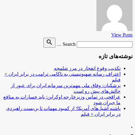
View Posts
Search
search
Search …
for
نوشته‌های تازه
تکذیب وقوع انفجار در مرز شلمچه
اعتراف رسانه صهیونیستی به ناکامی ترامپ در برابر ایران +
فیلم
پزشکیان: وفاق ملی مهم‌ترین سرمایه ایران برای عبور از
چالش‌های پیش رو است
عراقچی در تماس وزیرخارجه اوکراین: باید خسارات به منافع
ما جبران شود
پاشنه آشیل‌های آمریکا؛ از کمبود مهمات تا بن‌بست راهبردی
در برابر ایران + فیلم
.