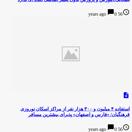
chat_bubble
access_time
0
56 years ago
description
استفاده ۴ میلیون و ۳۰۰ هزار نفر از مراکز اسکان نوروزی
فرهنگیان/ «فارس و اصفهان» پذیرای بیشترین مسافر
chat_bubble
access_time
0
56 years ago