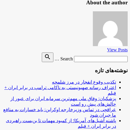
About the author
View Posts
Search
search
Search …
for
نوشته‌های تازه
تکذیب وقوع انفجار در مرز شلمچه
اعتراف رسانه صهیونیستی به ناکامی ترامپ در برابر ایران +
فیلم
پزشکیان: وفاق ملی مهم‌ترین سرمایه ایران برای عبور از
چالش‌های پیش رو است
عراقچی در تماس وزیرخارجه اوکراین: باید خسارات به منافع
ما جبران شود
پاشنه آشیل‌های آمریکا؛ از کمبود مهمات تا بن‌بست راهبردی
در برابر ایران + فیلم