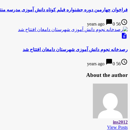
فراخوان چهارمین دوره‌ جشنواره فیلم کوتاه دانش آموزی مدرسه من
chat_bubble
access_time
0
56 years ago
description
رصدخانه نجوم دانش آموزی شهرستان دامغان افتتاح شد
chat_bubble
access_time
0
56 years ago
About the author
ins2012
View Posts