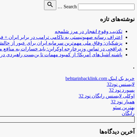
Search
search
Search …
for
نوشته‌های تازه
تکذیب وقوع انفجار در مرز شلمچه
اعتراف رسانه صهیونیستی به ناکامی ترامپ در برابر ایران + فی
پزشکیان: وفاق ملی مهم‌ترین سرمایه ایران برای عبور از چا
عراقچی در تماس وزیرخارجه اوکراین: باید خسارات به منافع م
پاشنه آشیل‌های آمریکا؛ از کمبود مهمات تا بن‌بست راهبردی در ب
.
خرید بک لینک behtarinbacklink.com
لایسنس نود32
پسورد نود 32
اوکلی لایسنس رایگان نود 32
همیار نود 32
بهترین سئو
رایگان
آخرین دیدگاه‌ها