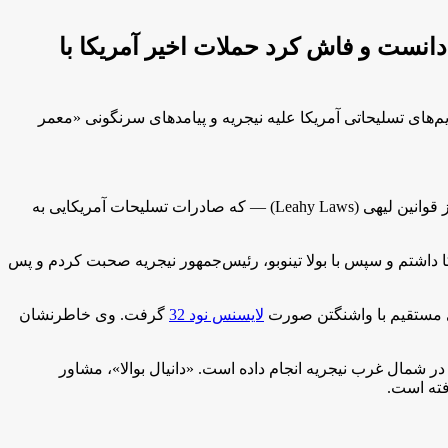
دانست و فاش کرد حملات اخیر آمریکا با
های تسلیحاتی آمریکا علیه نیجریه و پیامد‌های سرنگونی «معمر
وزیر خارجه نیجریه در گفت‌و‌گو با شبکه «سی‌ان‌ان» اظهار داشت: «آنچه اکنون در نیجریه رخ می‌دهد، یک درگیری منطقه‌ای است که عمدتا از قوانین لیهی (Leahy Laws) — که صادرات تسلیحات آمریکایی به
ی ۱۹ دقیقه‌ای با مارکو روبیو، وزیر امور خارجه آمریکا داشتم و سپس با بولا تینو‌بو، رئیس‌جمهور نیجریه صحبت کردم و پس
ای مستقیم با واشنگتن صورت
لایسنس نود 32
گرفت. وی خاطرنشان
 شمال غرب نیجریه انجام داده است. «دانیال بوالا»، مشاور
فته است.