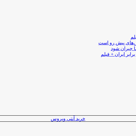
لم
لش‌های پیش رو است
ا جبران شود
رابر ایران + فیلم
خرید آنتی ویروس