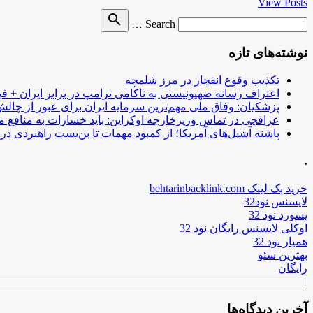
View Posts
Search
search
Search …
for
نوشته‌های تازه
تکذیب وقوع انفجار در مرز شلمچه
اعتراف رسانه صهیونیستی به ناکامی ترامپ در برابر ایران + فی
پزشکیان: وفاق ملی مهم‌ترین سرمایه ایران برای عبور از چا
عراقچی در تماس وزیرخارجه اوکراین: باید خسارات به منافع م
پاشنه آشیل‌های آمریکا؛ از کمبود مهمات تا بن‌بست راهبردی در ب
.
خرید بک لینک behtarinbacklink.com
لایسنس نود32
پسورد نود 32
اوکلی لایسنس رایگان نود 32
همیار نود 32
بهترین سئو
رایگان
آخرین دیدگاه‌ها