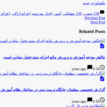
تکنولوژی جدید
label
150 جنوب
,
150 عملیاتی
,
آموز
,
اخبار مدرسه
,
اعزام اراکی
,
اعزام 
Previous Post
Next Post
Related Posts
description
چالش بودجه آموزش و پرورش مانع اجرای سند تحول بنیادین است
chat_bubble
access_time
0
56 years ago
description
گزارش تخصصی معلمان جایگاه تربیت دینی در ساختار نظام آموزش 
chat_bubble
access_time
0
56 years ago