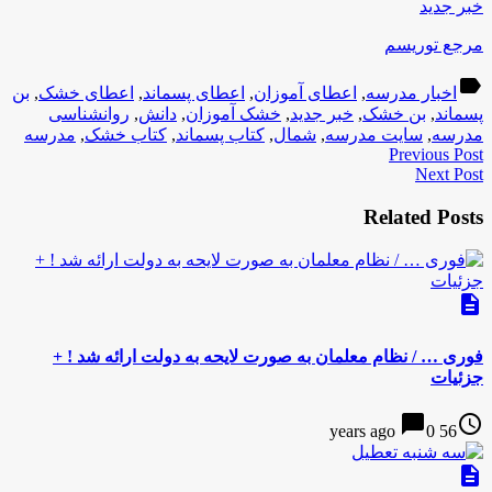
خبر جدید
مرجع توریسم
label
اخبار مدرسه
,
اعطای آموزان
,
اعطای پسماند
,
اعطای خشک
,
بن
پسماند
,
بن خشک
,
خبر جدید
,
خشک آموزان
,
دانش
,
روانشناسی
مدرسه
,
سایت مدرسه
,
شمال
,
کتاب پسماند
,
کتاب خشک
,
مدرسه
Previous Post
Next Post
Related Posts
description
فوری … / نظام معلمان به صورت لایحه به دولت ارائه شد ! +
جزئیات
chat_bubble
access_time
0
56 years ago
description