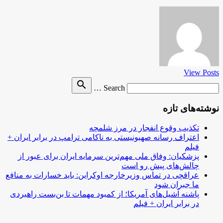
View Posts
Search
search
Search …
for
نوشته‌های تازه
تکذیب وقوع انفجار در مرز شلمچه
اعتراف رسانه صهیونیستی به ناکامی ترامپ در برابر ایران +
فیلم
پزشکیان: وفاق ملی مهم‌ترین سرمایه ایران برای عبور از
چالش‌های پیش رو است
عراقچی در تماس وزیرخارجه اوکراین: باید خسارات به منافع
ما جبران شود
پاشنه آشیل‌های آمریکا؛ از کمبود مهمات تا بن‌بست راهبردی
در برابر ایران + فیلم
.