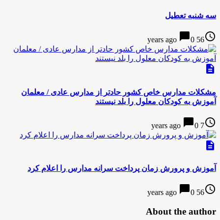
سه شنبه تعطیل
chat_bubble
access_time
0
56 years ago
description
مشکلات مدارس خاص کشور حادتر از مدارس عادی / معلمان
آموزش به کودکان معلول را بلد نیستند
chat_bubble
access_time
0
7 years ago
description
آموزش و پرورش زمان پرداخت سرانه مدارس را اعلام کرد
chat_bubble
access_time
0
56 years ago
About the author