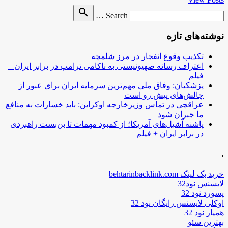
Search
search
Search …
for
نوشته‌های تازه
تکذیب وقوع انفجار در مرز شلمچه
اعتراف رسانه صهیونیستی به ناکامی ترامپ در برابر ایران +
فیلم
پزشکیان: وفاق ملی مهم‌ترین سرمایه ایران برای عبور از
چالش‌های پیش رو است
عراقچی در تماس وزیرخارجه اوکراین: باید خسارات به منافع
ما جبران شود
پاشنه آشیل‌های آمریکا؛ از کمبود مهمات تا بن‌بست راهبردی
در برابر ایران + فیلم
.
خرید بک لینک behtarinbacklink.com
لایسنس نود32
پسورد نود 32
اوکلی لایسنس رایگان نود 32
همیار نود 32
بهترین سئو