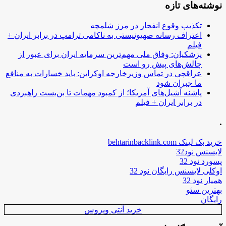
نوشته‌های تازه
تکذیب وقوع انفجار در مرز شلمچه
اعتراف رسانه صهیونیستی به ناکامی ترامپ در برابر ایران +
فیلم
پزشکیان: وفاق ملی مهم‌ترین سرمایه ایران برای عبور از
چالش‌های پیش رو است
عراقچی در تماس وزیرخارجه اوکراین: باید خسارات به منافع
ما جبران شود
پاشنه آشیل‌های آمریکا؛ از کمبود مهمات تا بن‌بست راهبردی
در برابر ایران + فیلم
.
خرید بک لینک behtarinbacklink.com
لایسنس نود32
پسورد نود 32
اوکلی لایسنس رایگان نود 32
همیار نود 32
بهترین سئو
رایگان
خرید آنتی ویروس