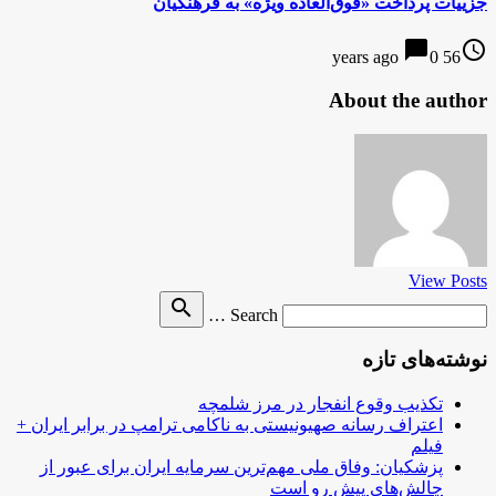
جزییات پرداخت «فوق‌العاده ویژه» به فرهنگیان
chat_bubble
access_time
0
56 years ago
About the author
View Posts
Search
search
Search …
for
نوشته‌های تازه
تکذیب وقوع انفجار در مرز شلمچه
اعتراف رسانه صهیونیستی به ناکامی ترامپ در برابر ایران +
فیلم
پزشکیان: وفاق ملی مهم‌ترین سرمایه ایران برای عبور از
چالش‌های پیش رو است