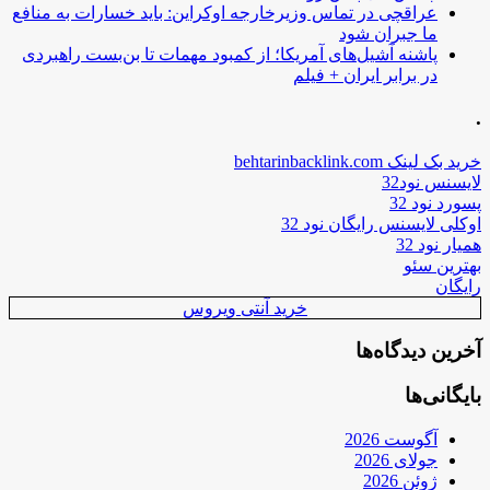
عراقچی در تماس وزیرخارجه اوکراین: باید خسارات به منافع
ما جبران شود
پاشنه آشیل‌های آمریکا؛ از کمبود مهمات تا بن‌بست راهبردی
در برابر ایران + فیلم
.
خرید بک لینک behtarinbacklink.com
لایسنس نود32
پسورد نود 32
اوکلی لایسنس رایگان نود 32
همیار نود 32
بهترین سئو
رایگان
خرید آنتی ویروس
آخرین دیدگاه‌ها
بایگانی‌ها
آگوست 2026
جولای 2026
ژوئن 2026