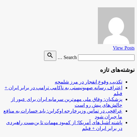
View Posts
Search
search
Search …
for
نوشته‌های تازه
تکذیب وقوع انفجار در مرز شلمچه
اعتراف رسانه صهیونیستی به ناکامی ترامپ در برابر ایران +
فیلم
پزشکیان: وفاق ملی مهم‌ترین سرمایه ایران برای عبور از
چالش‌های پیش رو است
عراقچی در تماس وزیرخارجه اوکراین: باید خسارات به منافع
ما جبران شود
پاشنه آشیل‌های آمریکا؛ از کمبود مهمات تا بن‌بست راهبردی
در برابر ایران + فیلم