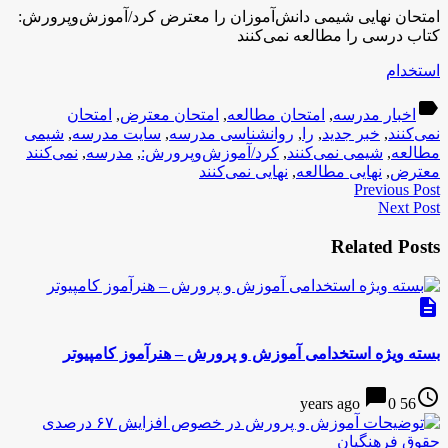
امتحان نهایی شیمی دانش‌آموزان را معترض کرد/آموزش‌وپرورش:
کتاب درسی را مطالعه نمی‌کنند
استخدام
label
اخبار مدرسه
,
امتحان مطالعه
,
امتحان معترض
,
امتحان
نمی‌کنند
,
خبر جدید
,
را
,
روانشناسی مدرسه
,
سایت مدرسه
,
شیمی
مطالعه
,
شیمی نمی‌کنند
,
کرد/آموزش‌وپرورش:
,
مدرسه
,
نمی‌کنند
معترض
,
نهایی مطالعه
,
نهایی نمی‌کنند
Previous Post
Next Post
Related Posts
description
بسته ویژه استخدامی آموزش و پرورش – هنرآموز کامپیوتر
chat_bubble
access_time
0
56 years ago