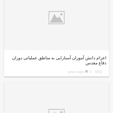
اعزام دانش آموزان آستارایی به مناطق عملیاتی دوران
دفاع مقدس
0
56 years ago
chat_bubble
access_time