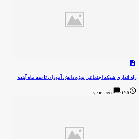
description
راه اندازی شبکه اجتماعی ویژه دانش آموزان تا سه ماه آینده
chat_bubble
access_time
0
56 years ago