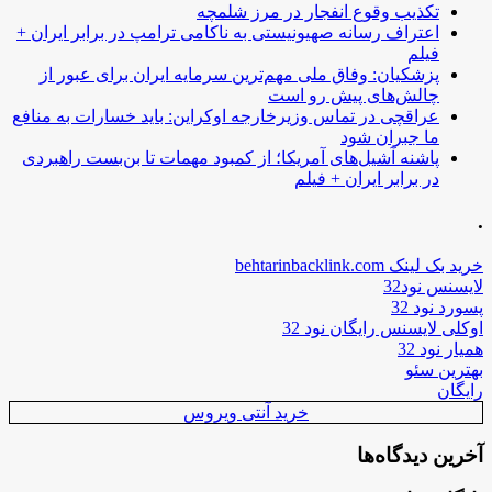
تکذیب وقوع انفجار در مرز شلمچه
اعتراف رسانه صهیونیستی به ناکامی ترامپ در برابر ایران +
فیلم
پزشکیان: وفاق ملی مهم‌ترین سرمایه ایران برای عبور از
چالش‌های پیش رو است
عراقچی در تماس وزیرخارجه اوکراین: باید خسارات به منافع
ما جبران شود
پاشنه آشیل‌های آمریکا؛ از کمبود مهمات تا بن‌بست راهبردی
در برابر ایران + فیلم
.
خرید بک لینک behtarinbacklink.com
لایسنس نود32
پسورد نود 32
اوکلی لایسنس رایگان نود 32
همیار نود 32
بهترین سئو
رایگان
خرید آنتی ویروس
آخرین دیدگاه‌ها