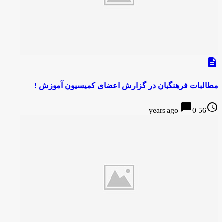
description
مطالبات فرهنگیان در گزارش اعضای کمیسیون آموزش !
chat_bubble
access_time
0
56 years ago