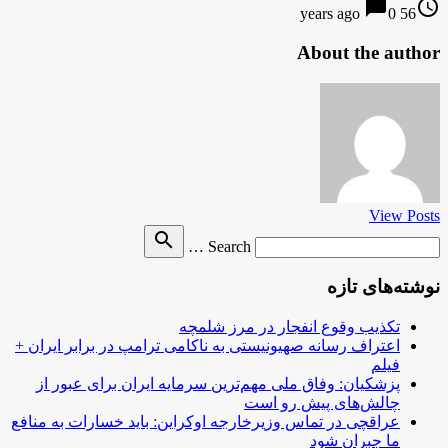
chat_bubble
access_time
0
56 years ago
About the author
View Posts
Search
search
Search …
for
نوشته‌های تازه
تکذیب وقوع انفجار در مرز شلمچه
اعتراف رسانه صهیونیستی به ناکامی ترامپ در برابر ایران +
فیلم
پزشکیان: وفاق ملی مهم‌ترین سرمایه ایران برای عبور از
چالش‌های پیش رو است
عراقچی در تماس وزیرخارجه اوکراین: باید خسارات به منافع
ما جبران شود