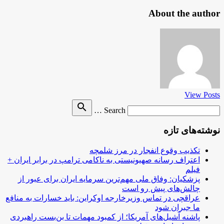
About the author
View Posts
Search
search
Search …
for
نوشته‌های تازه
تکذیب وقوع انفجار در مرز شلمچه
اعتراف رسانه صهیونیستی به ناکامی ترامپ در برابر ایران +
فیلم
پزشکیان: وفاق ملی مهم‌ترین سرمایه ایران برای عبور از
چالش‌های پیش رو است
عراقچی در تماس وزیرخارجه اوکراین: باید خسارات به منافع
ما جبران شود
پاشنه آشیل‌های آمریکا؛ از کمبود مهمات تا بن‌بست راهبردی