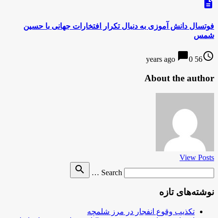
description
فوتسال دانش آموزی به دنبال تکرار افتخارات جهانی با حسین
شمس
chat_bubble
access_time
0
56 years ago
About the author
View Posts
Search
search
Search …
for
نوشته‌های تازه
تکذیب وقوع انفجار در مرز شلمچه