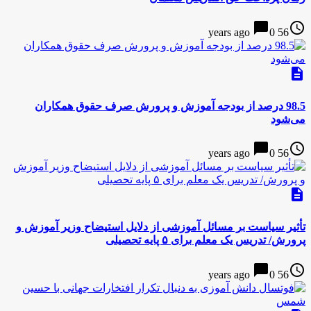
chat_bubble
access_time
0
56 years ago
description
98.5 درصد از بودجه آموزش و پرورش صرف حقوق همکاران
می‌شود
chat_bubble
access_time
0
56 years ago
description
تأثیر سیاست بر مسائل آموزشی از دلایل استیضاح وزیر آموزش و
پرورش/ تدریس یک معلم برای ۵ پایه تحصیلی
chat_bubble
access_time
0
56 years ago