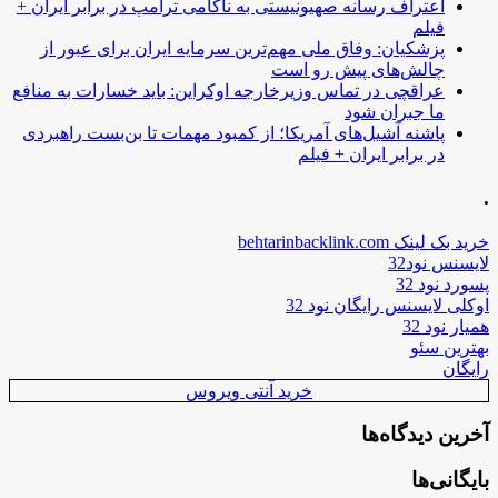
اعتراف رسانه صهیونیستی به ناکامی ترامپ در برابر ایران +
فیلم
پزشکیان: وفاق ملی مهم‌ترین سرمایه ایران برای عبور از
چالش‌های پیش رو است
عراقچی در تماس وزیرخارجه اوکراین: باید خسارات به منافع
ما جبران شود
پاشنه آشیل‌های آمریکا؛ از کمبود مهمات تا بن‌بست راهبردی
در برابر ایران + فیلم
.
خرید بک لینک behtarinbacklink.com
لایسنس نود32
پسورد نود 32
اوکلی لایسنس رایگان نود 32
همیار نود 32
بهترین سئو
رایگان
خرید آنتی ویروس
آخرین دیدگاه‌ها
بایگانی‌ها