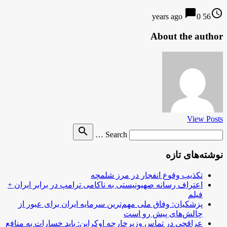
chat_bubble
access_time
0
56 years ago
About the author
View Posts
Search
search
Search …
for
نوشته‌های تازه
تکذیب وقوع انفجار در مرز شلمچه
اعتراف رسانه صهیونیستی به ناکامی ترامپ در برابر ایران +
فیلم
پزشکیان: وفاق ملی مهم‌ترین سرمایه ایران برای عبور از
چالش‌های پیش رو است
عراقچی در تماس وزیرخارجه اوکراین: باید خسارات به منافع