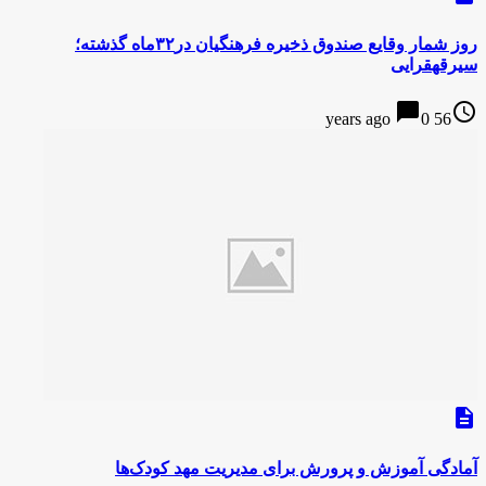
روز شمار وقایع صندوق ذخیره فرهنگیان در۳۲ماه گذشته؛
سیرقهقرایی
chat_bubble
access_time
0
56 years ago
description
آمادگی آموزش و پرورش برای مدیریت مهد کودک‌ها