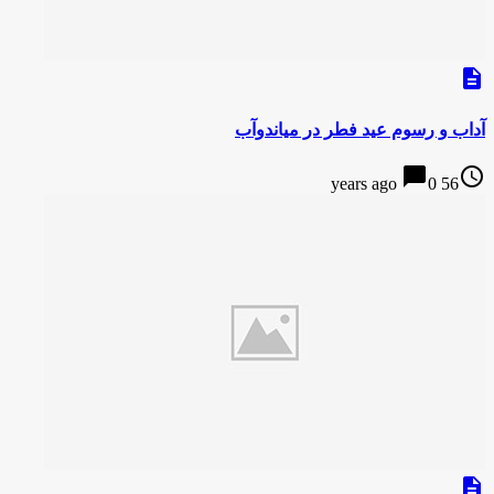
description
آداب و رسوم عید فطر در میاندوآب
chat_bubble
access_time
0
56 years ago
description