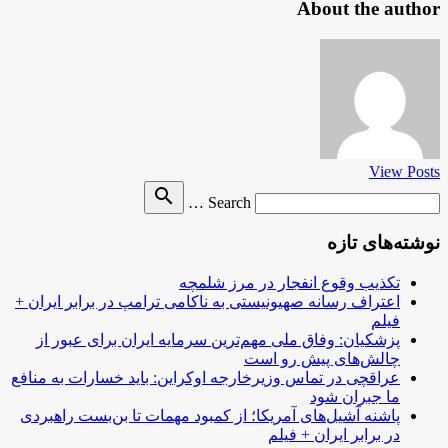
About the author
View Posts
Search
search
Search …
for
نوشته‌های تازه
تکذیب وقوع انفجار در مرز شلمچه
اعتراف رسانه صهیونیستی به ناکامی ترامپ در برابر ایران +
فیلم
پزشکیان: وفاق ملی مهم‌ترین سرمایه ایران برای عبور از
چالش‌های پیش رو است
عراقچی در تماس وزیرخارجه اوکراین: باید خسارات به منافع
ما جبران شود
پاشنه آشیل‌های آمریکا؛ از کمبود مهمات تا بن‌بست راهبردی
در برابر ایران + فیلم