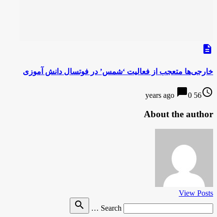
description
خارجی‌ها متعجب از فعالیت ‘شمس’ در فوتسال دانش آموزی
chat_bubble
access_time
0
56 years ago
About the author
View Posts
Search
search
Search …
for