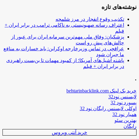
نوشته‌های تازه
تکذیب وقوع انفجار در مرز شلمچه
اعتراف رسانه صهیونیستی به ناکامی ترامپ در برابر ایران +
فیلم
پزشکیان: وفاق ملی مهم‌ترین سرمایه ایران برای عبور از
چالش‌های پیش رو است
عراقچی در تماس وزیرخارجه اوکراین: باید خسارات به منافع
ما جبران شود
پاشنه آشیل‌های آمریکا؛ از کمبود مهمات تا بن‌بست راهبردی
در برابر ایران + فیلم
.
خرید بک لینک behtarinbacklink.com
لایسنس نود32
پسورد نود 32
اوکلی لایسنس رایگان نود 32
همیار نود 32
بهترین سئو
رایگان
خرید آنتی ویروس