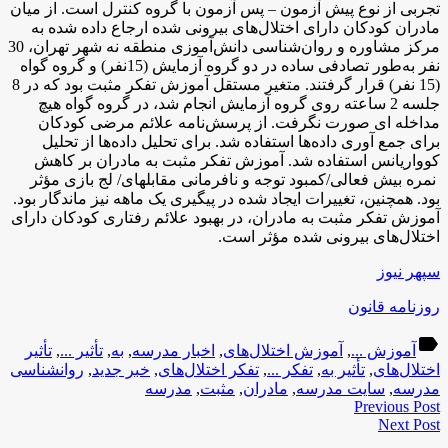
تجربی از نوع پیش آزمون – پس آزمون با گروه کنترل است. از میان
مادران کودکان دارای اختلال‌های بیرونی شده ارجاع داده شده به
مرکز مشاوره و روان‌شناسی دانش‌آموزی منطقه نه شهر تهران، 30
نفر به‌طور تصادفی ساده در دو گروه آزمایش (15نفر) و گروه گواه
(15 نفر) قرار گرفتند. متغیر مستقل آموزش تفکر مثبت بود که در 8
جلسه 2 ساعته روی گروه آزمایش انجام شد، در گروه گواه هیچ
مداخله ای صورت نگرفت. از پرسش‌نامه علائم مرضی کودکان
برای جمع آوری داده‌ها استفاده شد. برای تحلیل داده‌ها از تحلیل
کوواریانس استفاده شد. آموزش تفکر مثبت به مادران بر کاهش
نمره بیش فعالی/کمبود توجه و نافرمانی مقابله­ای/ لج بازی مؤثر
بود. همچنین، تغییرات ایجاد شده در پیگیری یک ماهه نیز ماندگار بود.
آموزش تفکر مثبت به مادران، در بهبود علائم رفتاری کودکان دارای
اختلال‌های بیرونی شده مؤثر است.
سپهر نیوز
روزنامه قانون
label
آموزش ...
,
آموزش اختلال‌های
,
اخبار مدرسه
,
به
,
تأثیر ...
,
تأثیر
اختلال‌های
,
تأثیر به
,
تفکر ...
,
تفکر اختلال‌های
,
خبر جدید
,
روانشناسی
مدرسه
,
سایت مدرسه
,
مادران
,
مثبت
,
مدرسه
Previous Post
Next Post