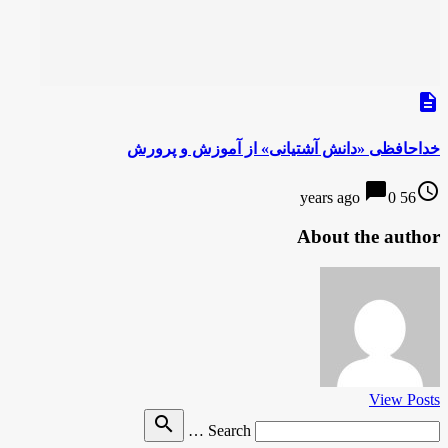
description
خداحافظی «دانش آشتیانی» از آموزش و پرورش
chat_bubble
access_time
0
56 years ago
About the author
View Posts
Search
search
Search …
for