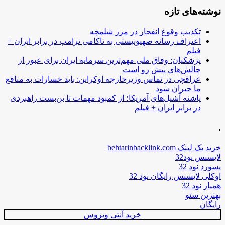
نوشته‌های تازه
تکذیب وقوع انفجار در مرز شلمچه
اعتراف رسانه صهیونیستی به ناکامی ترامپ در برابر ایران +
فیلم
پزشکیان: وفاق ملی مهم‌ترین سرمایه ایران برای عبور از
چالش‌های پیش رو است
عراقچی در تماس وزیرخارجه اوکراین: باید خسارات به منافع
ما جبران شود
پاشنه آشیل‌های آمریکا؛ از کمبود مهمات تا بن‌بست راهبردی
در برابر ایران + فیلم
.
خرید بک لینک behtarinbacklink.com
لایسنس نود32
پسورد نود 32
اوکلی لایسنس رایگان نود 32
همیار نود 32
بهترین سئو
رایگان
خرید آنتی ویروس